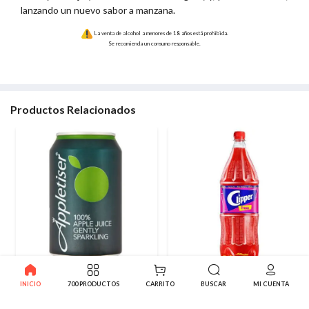
lanzando un nuevo sabor a manzana.
La venta de alcohol a menores de 18 años está prohibida.
Se recomienda un consumo responsable.
Productos Relacionados
Appletiser 100% Zumo
Refresco Clipper de Fresa 2
INICIO
700 PRODUCTOS
CARRITO
BUSCAR
MI CUENTA
Manzana gasificado 33 cl
litros
1.09€
2.89€