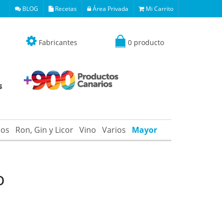
BLOG
Recetas
Área Privada
Mi Carrito
Fabricantes
0 producto
os
Ron, Gin y Licor
Vino
Varios
Mayor
o