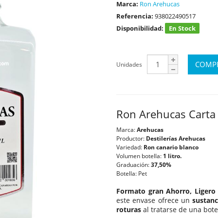
Marca:
Ron Arehucas
Referencia:
938022490517
Disponibilidad:
En Stock
Unidades
Ron Arehucas Carta 
Marca:
Arehucas
Productor:
Destilerías Arehucas
Variedad:
Ron canario blanco
Volumen botella:
1 litro.
Graduación:
37,50%
Botella: Pet
Formato gran Ahorro, Ligero 
este envase ofrece un
sustanc
roturas
al tratarse de una bote