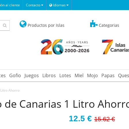
ón al cliente
Contacto
Idiomas
Productos por Islas
Categorias
ces
Gofio
Juegos
Libros
Lotes
Miel
Mojo
Papas
Ques
Litro Ahorro
 de Canarias 1 Litro Ahorr
12.5
€
15.62 €