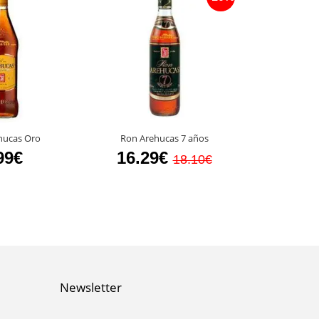
Ron Arehucas R
hucas Oro
Ron Arehucas 7 años
Años 
99€
16.29€
18.10€
25.6
Newsletter