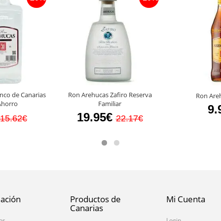
nco de Canarias
Ron Arehucas Zafiro Reserva
Ron Are
 Ahorro
Familiar
9.
19.95€
15.62€
22.17€
ación
Productos de
Mi Cuenta
Canarias
os
Login