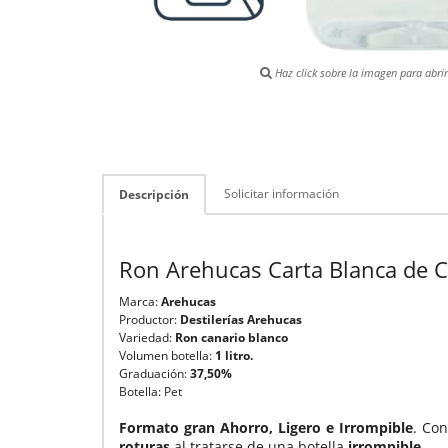
Haz click sobre la imagen para abrir 
Solicitar información
Descripción
Ron Arehucas Carta Blanca de Ca
Marca:
Arehucas
Productor:
Destilerías Arehucas
Variedad:
Ron canario blanco
Volumen botella:
1 litro.
Graduación:
37,50%
Botella: Pet
Formato gran Ahorro, Ligero e Irrompible
. Co
roturas
al tratarse de una botella
irrompible
.