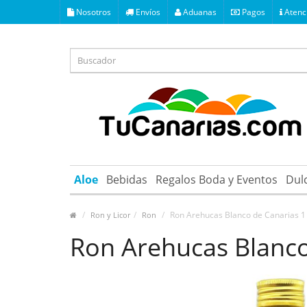
Nosotros
Envíos
Aduanas
Pagos
Atenci
Aloe
Bebidas
Regalos Boda y Eventos
Dul
Ron Arehucas Blanco de Canarias 1 
Ron y Licor
Ron
Ron Arehucas Blanco