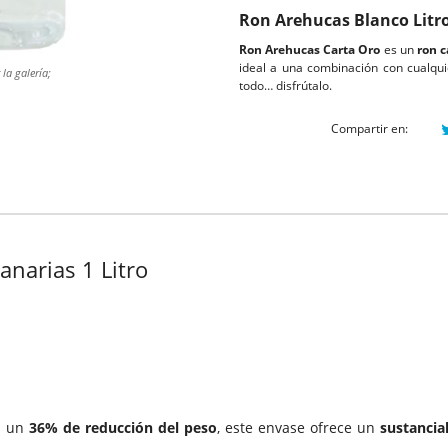
Ron Arehucas Blanco Litr
Ron Arehucas Carta Oro
es un
ron c
ideal a una combinación con cualqui
la galería;
todo… disfrútalo.
Compartir en:
narias 1 Litro
n un
36% de reducción del peso
, este envase ofrece un
sustancia