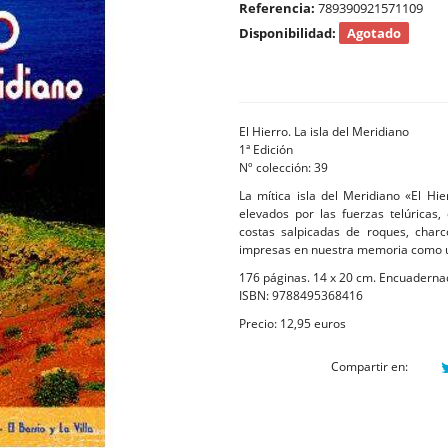
Referencia:
789390921571109
Disponibilidad:
Agotado
El Hierro. La isla del Meridiano
1ª Edición
Nº colección: 39
La mítica isla del Meridiano «El Hi
elevados por las fuerzas telúricas,
costas salpicadas de roques, char
impresas en nuestra memoria como u
176 páginas. 14 x 20 cm. Encuadernad
ISBN: 9788495368416
Precio: 12,95 euros
Compartir en: