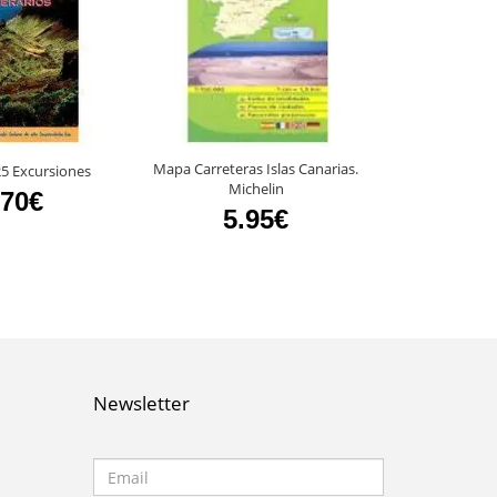
Mapa Carreteras Islas Canarias.
5 Excursiones
Naturaleza No
Michelin
.70€
28
5.95€
Newsletter