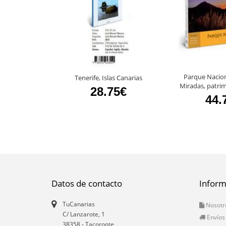
Parque Nacion
Tenerife, Islas Canarias
Miradas, patri
28.75€
44.
Datos de contacto
Inform
TuCanarias
Nosotr
C/ Lanzarote, 1
Envíos
38358
-
Tacoronte