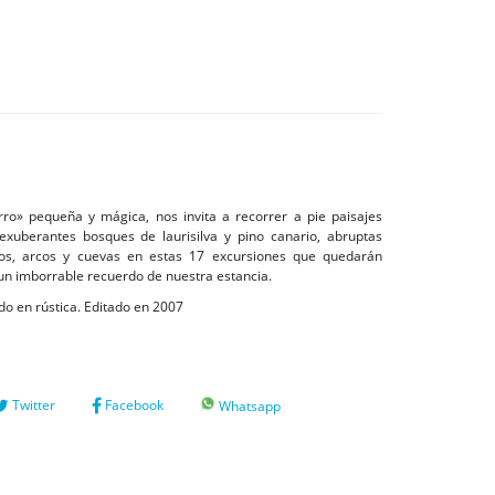
erro» pequeña y mágica, nos invita a recorrer a pie paisajes
 exuberantes bosques de laurisilva y pino canario, abruptas
cos, arcos y cuevas en estas 17 excursiones que quedarán
n imborrable recuerdo de nuestra estancia.
o en rústica. Editado en 2007
Twitter
Facebook
Whatsapp