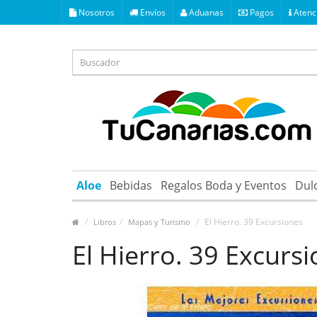
Nosotros
Envíos
Aduanas
Pagos
Atenci
Aloe
Bebidas
Regalos Boda y Eventos
Dul
El Hierro. 39 Excursiones
Libros
Mapas y Turismo
El Hierro. 39 Excurs