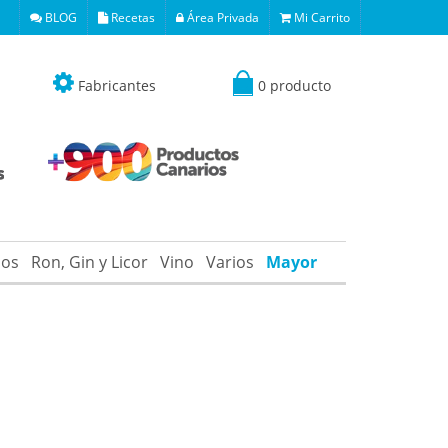
BLOG
Recetas
Área Privada
Mi Carrito
Fabricantes
0 producto
os
Ron, Gin y Licor
Vino
Varios
Mayor