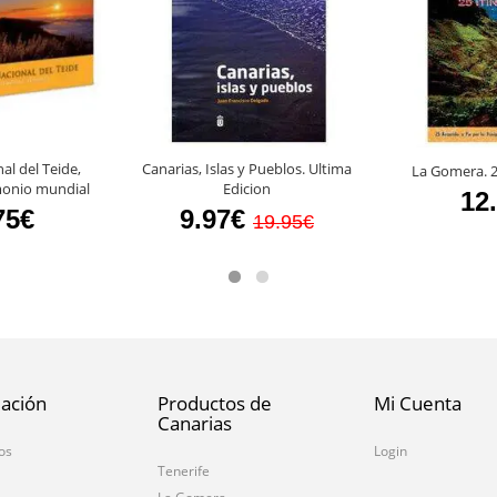
al del Teide,
Canarias, Islas y Pueblos. Ultima
La Gomera. 2
monio mundial
Edicion
12
75€
9.97€
19.95€
ación
Productos de
Mi Cuenta
Canarias
os
Login
Tenerife