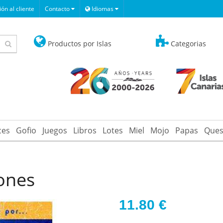
ón al cliente
Contacto
Idiomas
Productos por Islas
Categorias
ces
Gofio
Juegos
Libros
Lotes
Miel
Mojo
Papas
Ques
iones
11.80
€