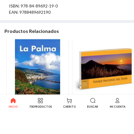
ISBN: 978-84-89692-19-0
EAN: 9788489692190
Productos Relacionados
Recuerda La Palma
Parque Nacional del Teide,
INICIO
700 PRODUCTOS
CARRITO
BUSCAR
MI CUENTA
Miradas, patrimonio mundial
8.20€
44.75€