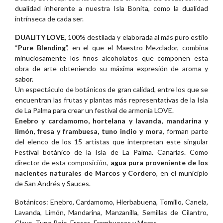
dualidad inherente a nuestra Isla Bonita, como la dualidad
intrínseca de cada ser.
DUALITY LOVE
, 100% destilada y elaborada al más puro estilo
“
Pure Blending
”, en el que el Maestro Mezclador, combina
minuciosamente los finos alcoholatos que componen esta
obra de arte obteniendo su máxima expresión de aroma y
sabor.
Un espectáculo de botánicos de gran calidad, entre los que se
encuentran las frutas y plantas más representativas de la Isla
de La Palma para crear un festival de armonía LOVE.
Enebro y cardamomo, hortelana y lavanda, mandarina y
limón, fresa y frambuesa, tuno indio y mora
, forman parte
del elenco de los 15 artistas que interpretan este singular
Festival botánico de la Isla de La Palma. Canarias. Como
director de esta composición,
agua pura proveniente de los
nacientes naturales de Marcos y Cordero
, en el municipio
de San Andrés y Sauces.
Botánicos: Enebro, Cardamomo, Hierbabuena, Tomillo, Canela,
Lavanda, Limón, Mandarina, Manzanilla, Semillas de Cilantro,
Clavo, Tuno Rojo, Fresas, Frambuesas y Moras.