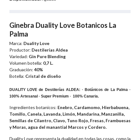
Ginebra Duality Love Botanicos La
Palma
Marca:
Duality Love
Productor:
Destilerías Aldea
Variedad:
Gin Pure Blending
Volumen botella:
0,7 L.
Graduación:
40%
Botella:
Cristal de diseño
DUALITY LOVE de Destilerías ALDEA: · Botánicos de La Palma ·
100% Artesanal · Super Premium · 100% Canaria.
Ingredientes botanicos:
Enebro, Cardamomo, Hierbabuena,
Tomillo, Canela, Lavanda, Limón, Mandarina, Manzanilla,
Semillas de Cilantro, Clavo, Tuno Rojo, Fresas, Frambuesas
y Moras, agua del manantial Marcos y Cordero
.
Duality Love representa la dualidad en todas las cosas, como la