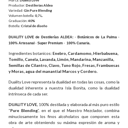
Marca:
Duality Love
Productor:
Destilerías Aldea
Variedad:
Gin Pure Blending
Volumen botella:
0,7 L.
Graduación:
40%
Botella:
Cristal de diseño
DUALITY LOVE de Destilerías ALDEA: · Botánicos de La Palma ·
100% Artesanal · Super Premium · 100% Canaria.
Ingredientes botanicos:
Enebro, Cardamomo, Hierbabuena,
Tomillo, Canela, Lavanda, Limón, Mandarina, Manzanilla,
Semillas de Cilantro, Clavo, Tuno Rojo, Fresas, Frambuesas
y Moras, agua del manantial Marcos y Cordero
.
Duality Love representa la dualidad en todas las cosas, como la
dualidad inherente a nuestra Isla Bonita, como la dualidad
intrínseca de cada ser.
DUALITY LOVE
, 100% destilada y elaborada al más puro estilo
“
Pure Blending
”, en el que el Maestro Mezclador, combina
minuciosamente los finos alcoholatos que componen esta
obra de arte obteniendo su máxima expresión de aroma y