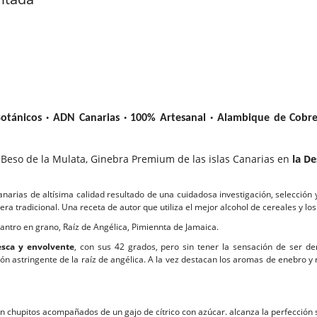
ánicos · ADN Canarias · 100% Artesanal · Alambique de Cobre
Beso de la Mulata, Ginebra Premium de las islas Canarias en
la D
arias de altísima calidad resultado de una cuidadosa investigación, selección
a tradicional. Una receta de autor que utiliza el mejor alcohol de cereales y lo
lantro en grano, Raíz de Angélica, Pimiennta de Jamaica.
esca y envolvente
, con sus 42 grados, pero sin tener la sensación de ser d
ión astringente de la raíz de angélica. A la vez destacan los aromas de enebro y 
en chupitos acompañados de un gajo de cítrico con azúcar. alcanza la perfección