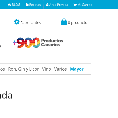
BLOG
Recetas
Área Privada
Mi Carrito
Fabricantes
0 producto
os
Ron, Gin y Licor
Vino
Varios
Mayor
ada