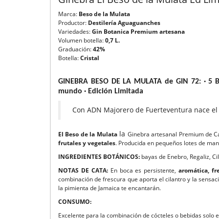
Marca:
Beso de la Mulata
Productor:
Destilería Aguaguanches
Variedades:
Gin Botanica Premium artesana
Volumen botella:
0,7 L.
Graduación:
42%
Botella:
Cristal
GINEBRA BESO DE LA MULATA de GIN 72: · 5 Bot
mundo · Edición Limitada
Con ADN Majorero de Fuerteventura nace el 
la
El Beso de la Mulata
Ginebra artesanal Premium de Can
frutales y vegetales
. Producida en pequeños lotes de maner
INGREDIENTES BOTÁNICOS:
bayas de Enebro, Regaliz, Ci
NOTAS DE CATA:
En boca es persistente,
aromática, fr
combinación de frescura que aporta el cilantro y la sensac
la pimienta de Jamaica te encantarán.
CONSUMO:
Excelente para la combinación de cócteles o bebidas solo 