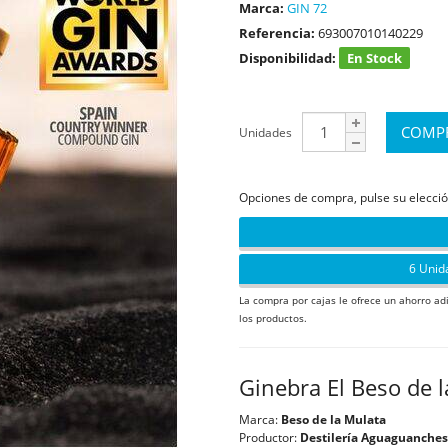
Marca:
GIN 72
Referencia:
693007010140229
Disponibilidad:
En Stock
Unidades
Opciones de compra, pulse su elecció
6 Unid
La compra por cajas le ofrece un ahorro ad
los productos.
Ginebra El Beso de 
Marca:
Beso de la Mulata
Productor:
Destilería Aguaguanches