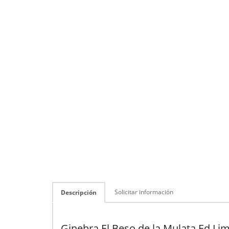
Solicitar información
Descripción
Ginebra El Beso de la Mulata Ed Li