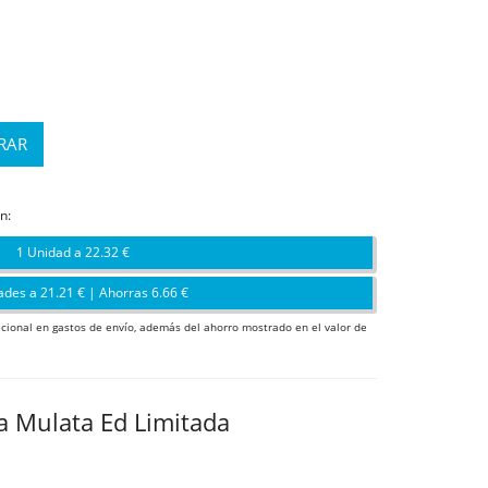
n:
1 Unidad a 22.32 €
ades a 21.21 € | Ahorras 6.66 €
icional en gastos de envío, además del ahorro mostrado en el valor de
la Mulata Ed Limitada