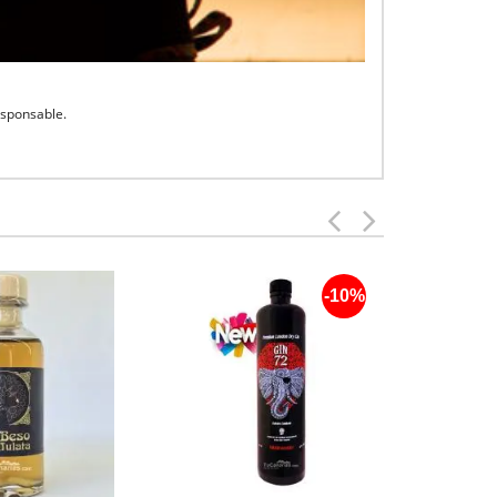
esponsable.
-10%