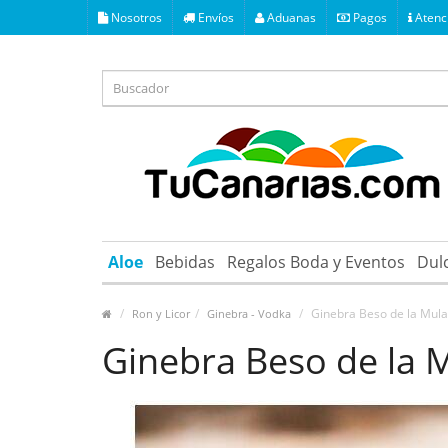
Nosotros
Envíos
Aduanas
Pagos
Atenci
Aloe
Bebidas
Regalos Boda y Eventos
Dul
Ginebra Beso de la Mul
Ron y Licor
Ginebra - Vodka
Ginebra Beso de la