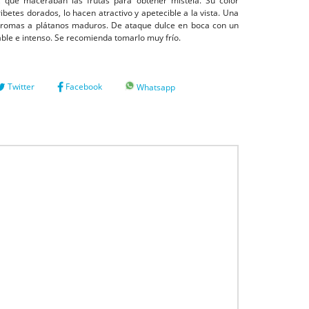
, que maceraban las frutas para obtener mistela. Su color
ibetes dorados, lo hacen atractivo y apetecible a la vista. Una
 aromas a plátanos maduros. De ataque dulce en boca con un
able e intenso. Se recomienda tomarlo muy frío.
Twitter
Facebook
Whatsapp