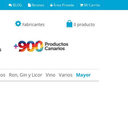
BLOG
Recetas
Área Privada
Mi Carrito
Fabricantes
0 producto
os
Ron, Gin y Licor
Vino
Varios
Mayor