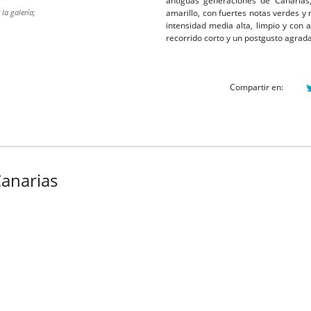
antiguas generaciones de Canarias
la galería;
amarillo, con fuertes notas verdes y r
intensidad media alta, limpio y con
recorrido corto y un postgusto agrad
Compartir en:
Canarias