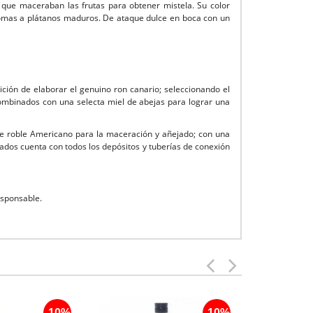
, que maceraban las frutas para obtener mistela. Su color
n aromas a plátanos maduros. De ataque dulce en boca con un
ición de elaborar el genuino ron canario; seleccionando el
combinados con una selecta miel de abejas para lograr una
de roble Americano para la maceración y añejado; con una
ados cuenta con todos los depósitos y tuberías de conexión
esponsable.
-10%
-10%