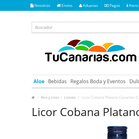
Nosotros
Envíos
Aduanas
Pagos
Atenci
Aloe
Bebidas
Regalos Boda y Eventos
Dul
Licor Cobana Platano Canarias 0,
Ron y Licor
Licores
Licor Cobana Platano