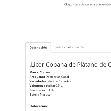
Haz click sobre la imagen para abrir 
Solicitar información
Descripción
.Licor Cobana de Plátano de 
Marca
: Cobana
Productor:
Destilerías Cocal
Variedades:
Plátano Canarias
Volumen botella:
0,5 L.
Graduación:
30%
Botella Plastico
Elaboración: