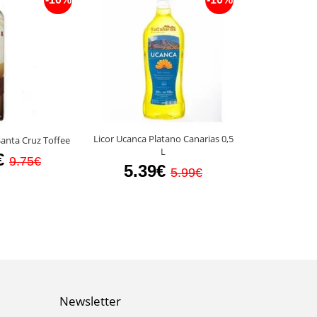
Licor Ucanca Platano Canarias 0,5
anta Cruz Toffee
Licor de Hie
L
€
9.45
9.75€
5.39€
5.99€
Newsletter