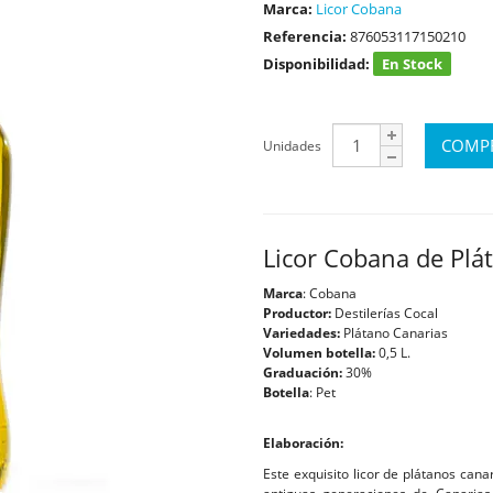
Marca:
Licor Cobana
Referencia:
876053117150210
Disponibilidad:
En Stock
Unidades
Licor Cobana de Plá
Marca
: Cobana
Productor:
Destilerías Cocal
Variedades:
Plátano Canarias
Volumen botella:
0,5 L.
Graduación:
30%
Botella
: Pet
Elaboración:
Este exquisito licor de plátanos can