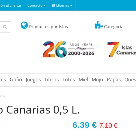
ón al cliente
Contacto
Idiomas
Productos por Islas
Categorias
ces
Gofio
Juegos
Libros
Lotes
Miel
Mojo
Papas
Ques
5 L.
 Canarias 0,5 L.
6.39
€
7.10 €