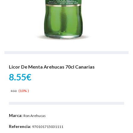
Licor De Menta Arehucas 70cl Canarias
8.55€
(10% )
9.50
Marca:
Ron Arehucas
Referencia:
970101715031111