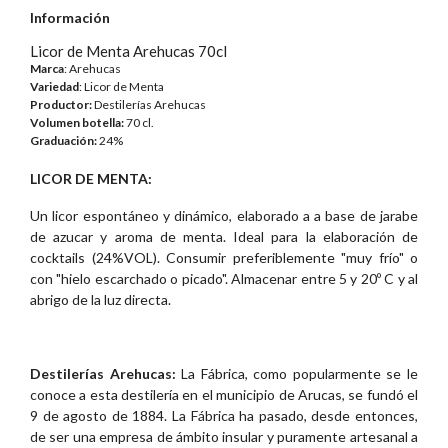
Información
Licor de Menta Arehucas 70cl
Marca
: Arehucas
Variedad
: Licor de Menta
Productor:
Destilerías Arehucas
Volumen botella:
70 cl.
Graduación:
24%
LICOR DE MENTA:
Un licor espontáneo y dinámico, elaborado a a base de jarabe
de azucar y aroma de menta. Ideal para la elaboración de
cocktails (24%VOL). Consumir preferiblemente "muy frío" o
con "hielo escarchado o picado". Almacenar entre 5 y 20º C y al
abrigo de la luz directa.
Destilerías Arehucas:
La Fábrica, como popularmente se le
conoce a esta destilería en el municipio de Arucas, se fundó el
9 de agosto de 1884. La Fábrica ha pasado, desde entonces,
de ser una empresa de ámbito insular y puramente artesanal a