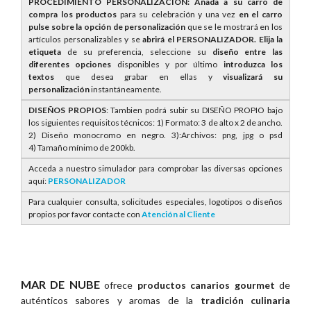
PROCEDIMIENTO PERSONALIZACIÓN: Añada a su carro de
compra los productos
para su celebración y una vez
en el carro
pulse sobre la opción de personalización
que se le mostrará en los
artículos personalizables y se
abrirá el PERSONALIZADOR. E
lija la
etiqueta
de su preferencia, seleccione su
diseño entre las
diferentes opciones
disponibles y por último
introduzca los
textos
que desea grabar en ellas y
visualizará su
personalización
instantáneamente.
DISEÑOS PROPIOS
: Tambien podrá subir su DISEÑO PROPIO bajo
los siguientes requisitos técnicos: 1) Formato: 3 de alto x 2 de ancho.
2) Diseño monocromo en negro. 3):Archivos: png, jpg o psd
4) Tamaño mínimo de 200kb.
Acceda a nuestro simulador para comprobar las diversas opciones
aquí:
PERSONALIZADOR
Para cualquier consulta, solicitudes especiales, logotipos o diseños
propios por favor contacte con
Atención al Cliente
MAR DE NUBE
ofrece
productos canarios gourmet
de
auténticos sabores y aromas de la
tradición culinaria