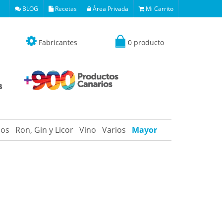
BLOG
Recetas
Área Privada
Mi Carrito
Fabricantes
0 producto
os
Ron, Gin y Licor
Vino
Varios
Mayor