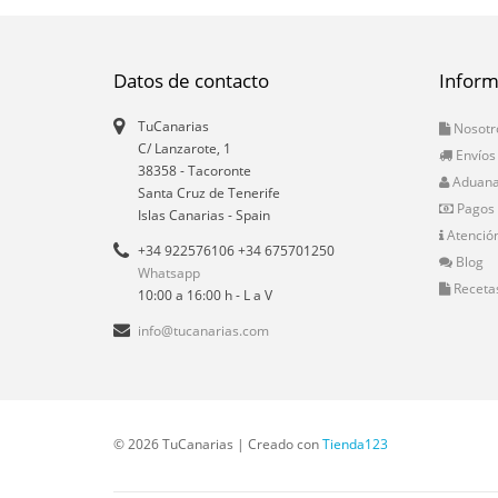
Datos de contacto
Inform
TuCanarias
Nosotr
C/ Lanzarote, 1
Envíos
38358
-
Tacoronte
Aduan
Santa Cruz de Tenerife
Pagos
Islas Canarias
- Spain
Atención
+34 922576106 +34 675701250
Blog
Whatsapp
Receta
10:00 a 16:00 h - L a V
info@tucanarias.com
© 2026 TuCanarias | Creado con
Tienda123