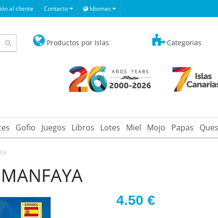
ón al cliente
Contacto
Idiomas
Productos por Islas
Categorias
ces
Gofio
Juegos
Libros
Lotes
Miel
Mojo
Papas
Ques
AYA
TIMANFAYA
4.50
€