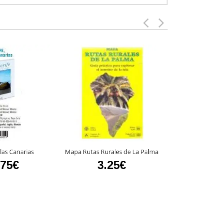
slas Canarias
Mapa Rutas Rurales de La Palma
Bucear 
.75€
3.25€
28