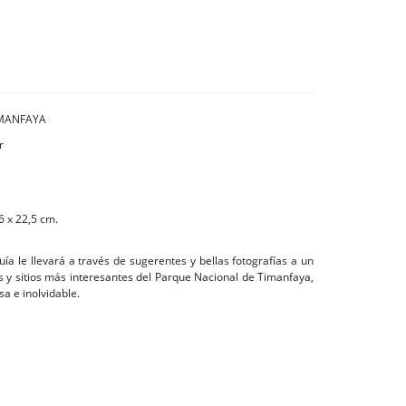
IMANFAYA
r
s
6 x 22,5 cm.
ía le llevará a través de sugerentes y bellas fotografías a un
 y sitios más interesantes del Parque Nacional de Timanfaya,
sa e inolvidable.