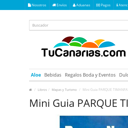
Nosotros
Envíos
Aduanas
Pagos
Atenci
Aloe
Bebidas
Regalos Boda y Eventos
Dul
Mini Guia PARQUE TIMANF
Libros
Mapas y Turismo
Mini Guia PARQUE 