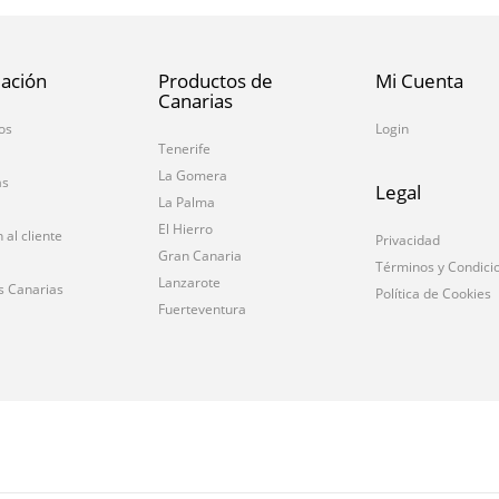
ación
Productos de
Mi Cuenta
Canarias
os
Login
Tenerife
La Gomera
as
Legal
La Palma
El Hierro
 al cliente
Privacidad
Gran Canaria
Términos y Condici
Lanzarote
s Canarias
Política de Cookies
Fuerteventura