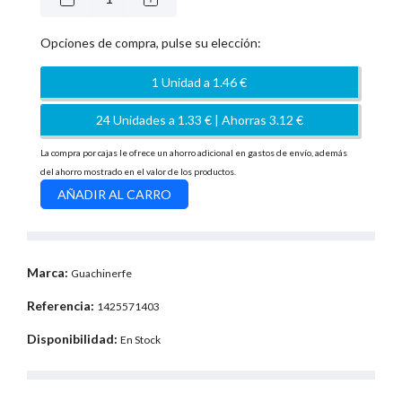
Opciones de compra, pulse su elección:
1 Unidad a 1.46 €
24 Unidades a 1.33 € | Ahorras 3.12 €
La compra por cajas le ofrece un ahorro adicional en gastos de envío, además
del ahorro mostrado en el valor de los productos.
Marca:
Guachinerfe
Referencia:
1425571403
Disponibilidad:
En Stock