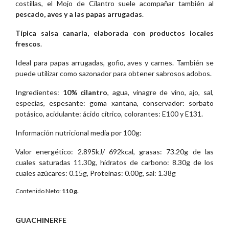
costillas, el Mojo de Cilantro suele acompañar también al
pescado, aves y a las papas arrugadas
.
Típica salsa canaria, elaborada con productos locales
frescos
.
Ideal para papas arrugadas, gofio, aves y carnes. También se
puede utilizar como sazonador para obtener sabrosos adobos.
Ingredientes:
10% cilantro
, agua, vinagre de vino, ajo, sal,
especias, espesante: goma xantana, conservador: sorbato
potásico, acidulante: ácido cítrico, colorantes: E100 y E131.
Información nutricional media por 100g:
Valor energético: 2.895kJ/ 692kcal, grasas: 73.20g de las
cuales saturadas 11.30g, hidratos de carbono: 8.30g de los
cuales azúcares: 0.15g, Proteínas: 0.00g, sal: 1.38g
Contenido Neto:
110 g.
GUACHINERFE