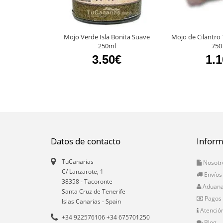
Mojo Verde Isla Bonita Suave
Mojo de Cilantro 
250ml
750
3.50€
1.
Datos de contacto
Inform
TuCanarias
Nosotr
C/ Lanzarote, 1
Envíos
38358
-
Tacoronte
Aduan
Santa Cruz de Tenerife
Pagos
Islas Canarias
- Spain
Atención
+34 922576106 +34 675701250
Blog