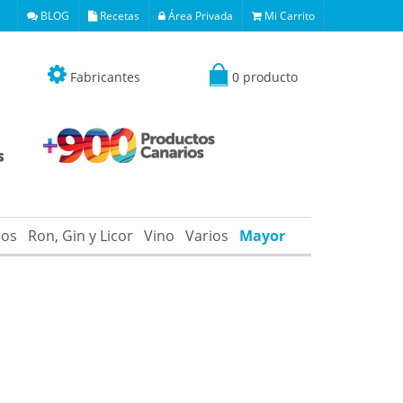
BLOG
Recetas
Área Privada
Mi Carrito
Fabricantes
0 producto
os
Ron, Gin y Licor
Vino
Varios
Mayor