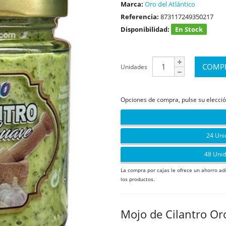
Marca:
Oro del Atlántico
Referencia:
873117249350217
Disponibilidad:
En Stock
Unidades
Opciones de compra, pulse su elecció
24 Uni
48 Unid
La compra por cajas le ofrece un ahorro ad
los productos.
Mojo de Cilantro Or