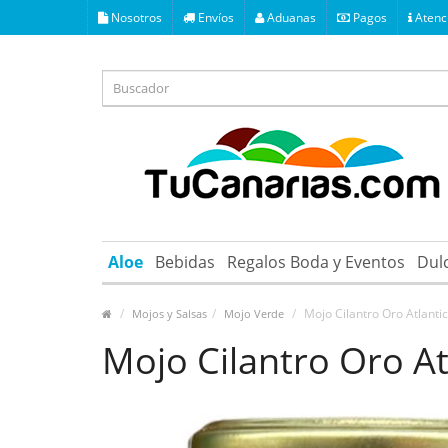
Nosotros
Envíos
Aduanas
Pagos
Atenci
Aloe
Bebidas
Regalos Boda y Eventos
Dul
Mojo Cilantro Oro Atlanti
Mojos y Salsas
Mojo Verde
Mojo Cilantro Oro At