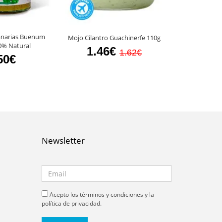
anarias Buenum
Mojo Cilantro Guachinerfe 110g
Mojo Verde 
0% Natural
1.46€
2.3
1.62€
50€
Newsletter
Acepto los términos y condiciones y la
política de privacidad.