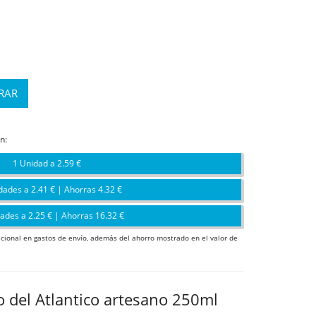
n:
1 Unidad a 2.59 €
dades a 2.41 € | Ahorras 4.32 €
ades a 2.25 € | Ahorras 16.32 €
icional en gastos de envío, además del ahorro mostrado en el valor de
o del Atlantico artesano 250ml