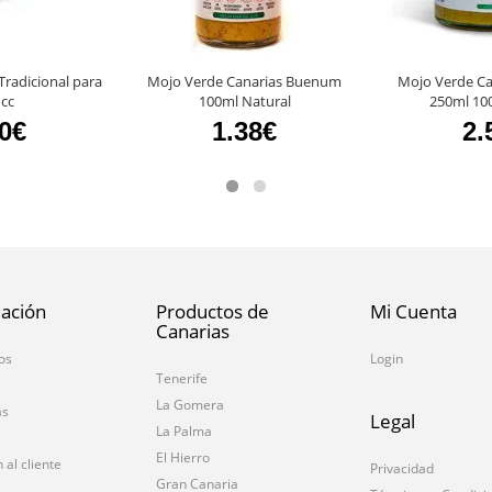
Tradicional para
Mojo Verde Canarias Buenum
Mojo Verde C
 cc
100ml Natural
250ml 10
10€
1.38€
2.
ación
Productos de
Mi Cuenta
Canarias
os
Login
Tenerife
La Gomera
as
Legal
La Palma
El Hierro
 al cliente
Privacidad
Gran Canaria