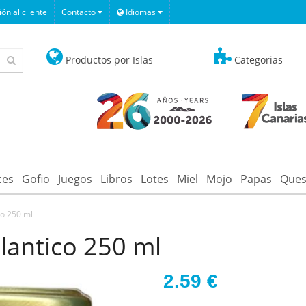
ón al cliente
Contacto
Idiomas
Productos por Islas
Categorias
ces
Gofio
Juegos
Libros
Lotes
Miel
Mojo
Papas
Ques
co 250 ml
lantico 250 ml
2.59
€