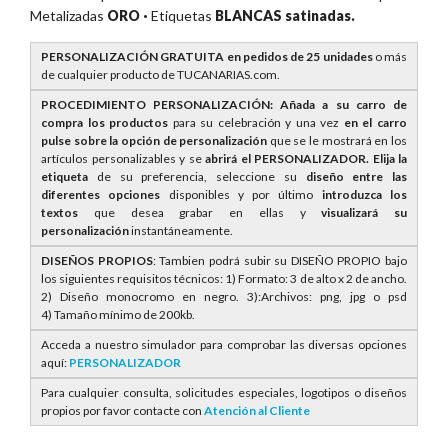
Metalizadas
ORO ·
Etiquetas
BLANCAS satinadas.
PERSONALIZACIÓN GRATUITA en pedidos de 25 unidades
o más
de cualquier producto de TUCANARIAS.com.
PROCEDIMIENTO PERSONALIZACIÓN: Añada a su carro de
compra los productos
para su celebración y una vez
en el carro
pulse sobre la opción de personalización
que se le mostrará en los
artículos personalizables y se
abrirá el PERSONALIZADOR. E
lija la
etiqueta
de su preferencia, seleccione su
diseño entre las
diferentes opciones
disponibles y por último
introduzca los
textos
que desea grabar en ellas y
visualizará su
personalización
instantáneamente.
DISEÑOS PROPIOS
: Tambien podrá subir su DISEÑO PROPIO bajo
los siguientes requisitos técnicos: 1) Formato: 3 de alto x 2 de ancho.
2) Diseño monocromo en negro. 3):Archivos: png, jpg o psd
4) Tamaño mínimo de 200kb.
Acceda a nuestro simulador para comprobar las diversas opciones
aquí:
PERSONALIZADOR
Para cualquier consulta, solicitudes especiales, logotipos o diseños
propios por favor contacte con
Atención al Cliente