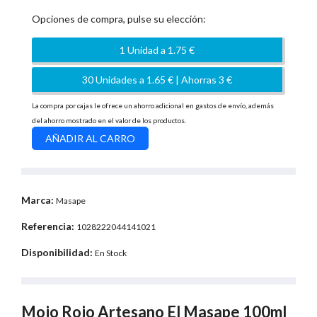
Opciones de compra, pulse su elección:
1 Unidad a 1.75 €
30 Unidades a 1.65 € | Ahorras 3 €
La compra por cajas le ofrece un ahorro adicional en gastos de envío, además
del ahorro mostrado en el valor de los productos.
Marca:
Masape
Referencia:
1028222044141021
Disponibilidad:
En Stock
Mojo Rojo Artesano El Masape 100ml