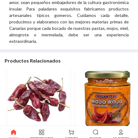
amor, sean pequeños embajadores de la cultura gastronómica
insular. Para paladares exquisitos fabricamos productos
artesanales típicos gomeros. Cuidamos cada detalle,
producimos y elaboramos con las mejores materias primas de
Canarias porque cada bocado de nuestras pastas, mojos, miel,
almogrote o mermelada, debe ser una experiencia
extraordinaria.
Productos Relacionados
1
Pimienta Palmera Seca
Mojo Picón Oro Atlántico 250