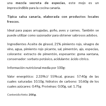
una
mezcla secreta de especias
, este mojo es un
imprescindible para la cocina canaria.
Típica salsa canaria, elaborada con productos locales
frescos
.
Ideal para papas arrugadas, gofio, aves y carnes. También se
puede utilizar como sazonador para obtener sabrosos adobos.
Ingredientes Aceite de girasol, 21% pimiento rojo, vinagre de
vino, agua, pimiento rojo picante, sal, pimentón, ajo, especias,
colorante: extracto de pimentón, espesante: goma xantana,
conservador: sorbato potásico, acidulante: ácido cítrico.
Información nutricional media por 100g:
Valor energético: 2.339kJ/ 559kcal, grasas: 57.40g de las
cuales saturadas 10.10g, hidratos de carbono: 10.60g de los
cuales azúcares: 0.49g, Proteínas: 0.00g, sal: 1.75g
Contenido Neto:
200 g.