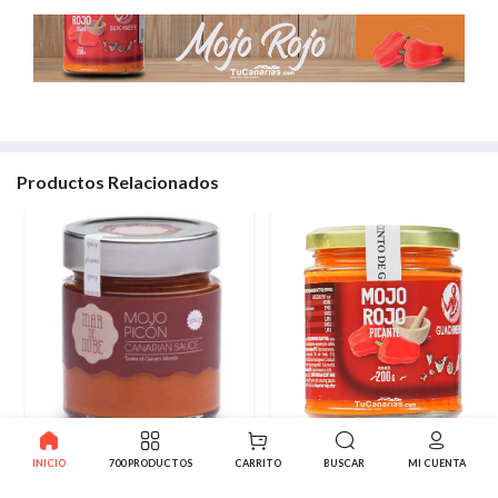
Productos Relacionados
Mojo Picon artesano Mar de
Mojo Rojo canario Picante
INICIO
700 PRODUCTOS
CARRITO
BUSCAR
MI CUENTA
Nube Picante 275g
Guachinerfe 200g