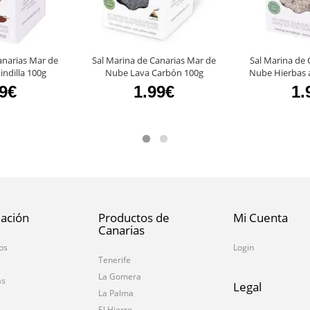
anarias Mar de
Sal Marina de Canarias Mar de
Sal Marina de 
ndilla 100g
Nube Lava Carbón 100g
Nube Hierbas 
99€
1.99€
1.
ación
Productos de
Mi Cuenta
Canarias
os
Login
Tenerife
La Gomera
as
Legal
La Palma
El Hierro