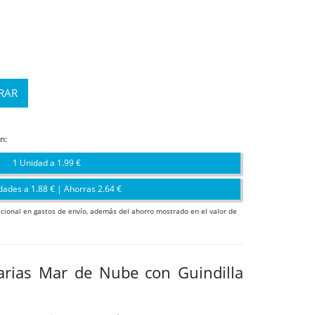
n:
1 Unidad a 1.99 €
dades a 1.88 € | Ahorras 2.64 €
icional en gastos de envío, además del ahorro mostrado en el valor de
rias Mar de Nube con Guindilla