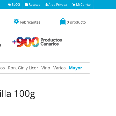
BLOG
Recetas
Área Privada
Mi Carrito
Fabricantes
0 producto
os
Ron, Gin y Licor
Vino
Varios
Mayor
lla 100g