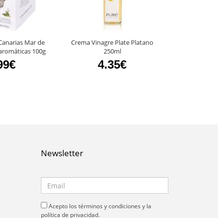
Canarias Mar de
Crema Vinagre Plate Platano
Pack Degustaci
aromáticas 100g
250ml
Canarias
99€
4.35€
4
Newsletter
Acepto los términos y condiciones y la
política de privacidad.