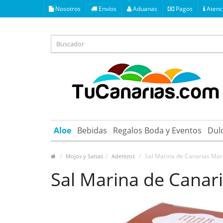
Nosotros
Envíos
Aduanas
Pagos
Atenci
Aloe
Bebidas
Regalos Boda y Eventos
Dul
Sal Marina de Canarias Mar
Mojos y Salsas
Aderezos
Sal Marina de Canar