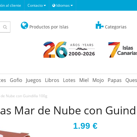
ón al cliente
Contacto
Idiomas
Productos por Islas
Categorias
ces
Gofio
Juegos
Libros
Lotes
Miel
Mojo
Papas
Ques
 de Nube con Guindilla 100g
ias Mar de Nube con Guindi
1.99
€