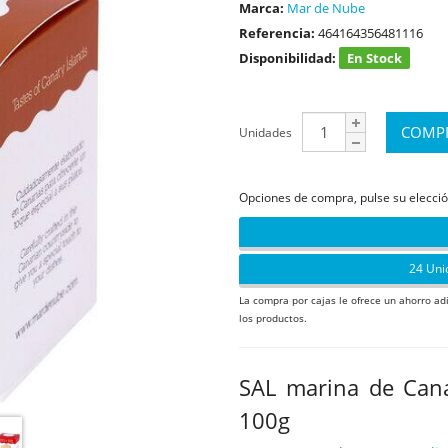
Marca:
Mar de Nube
Referencia:
464164356481116
Disponibilidad:
En Stock
Unidades
Opciones de compra, pulse su elecció
24 Uni
La compra por cajas le ofrece un ahorro ad
los productos.
SAL marina de Cana
100g