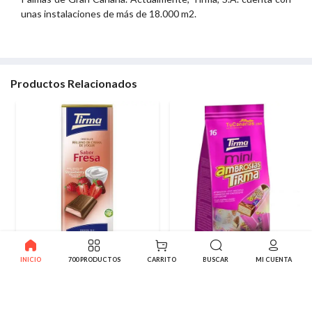
unas instalaciones de más de 18.000 m2.
Productos Relacionados
Chocolate relleno Yogur Fresa
Ambrosias mini Tirma
INICIO
700 PRODUCTOS
CARRITO
BUSCAR
MI CUENTA
Tirma 103g
Chocolate 16 unidades
2.28€
4.95€