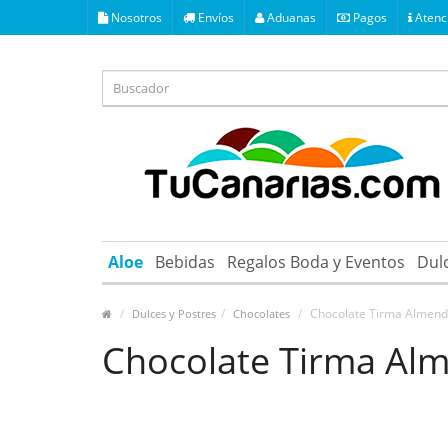
Nosotros
Envíos
Aduanas
Pagos
Atenci
Aloe
Bebidas
Regalos Boda y Eventos
Dul
Chocolate Tirma Almend
Dulces y Postres
Chocolates
Chocolate Tirma Alm