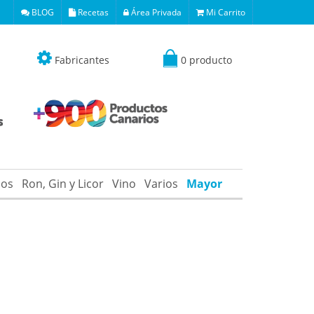
BLOG
Recetas
Área Privada
Mi Carrito
Fabricantes
0 producto
os
Ron, Gin y Licor
Vino
Varios
Mayor