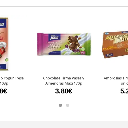
no Yogur Fresa
Chocolate Tirma Pasas y
Ambrosias Tir
 103g
Almendras Maxi 170g
uni
28€
3.80€
5.