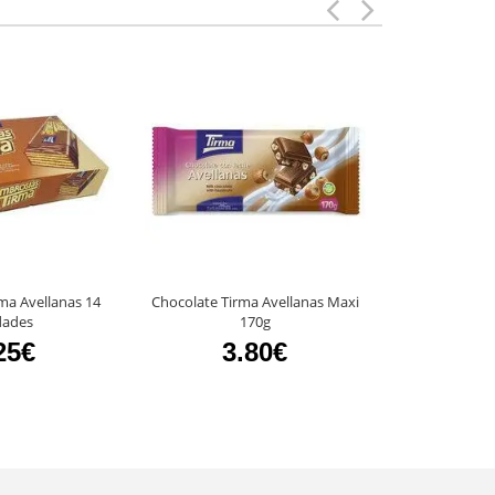
ma Avellanas 14
Chocolate Tirma Avellanas Maxi
Chocolate Fam
dades
170g
CANDEL
25€
3.80€
4