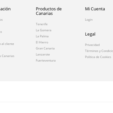
ación
Productos de
Mi Cuenta
Canarias
os
Login
Tenerife
La Gomera
as
Legal
La Palma
El Hierro
 al cliente
Privacidad
Gran Canaria
Términos y Condici
Lanzarote
s Canarias
Política de Cookies
Fuerteventura