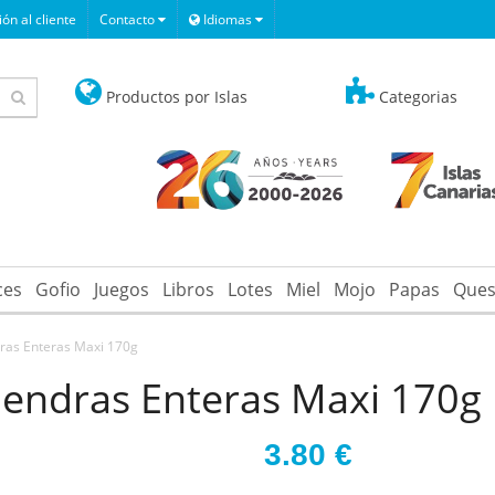
ón al cliente
Contacto
Idiomas
Productos por Islas
Categorias
ces
Gofio
Juegos
Libros
Lotes
Miel
Mojo
Papas
Ques
ras Enteras Maxi 170g
endras Enteras Maxi 170g
3.80
€