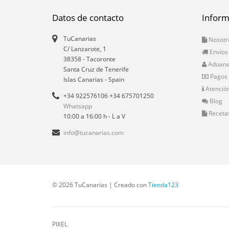
Datos de contacto
Inform
TuCanarias
Nosotr
C/ Lanzarote, 1
Envíos
38358
-
Tacoronte
Aduan
Santa Cruz de Tenerife
Pagos
Islas Canarias
- Spain
Atención
+34 922576106 +34 675701250
Blog
Whatsapp
Receta
10:00 a 16:00 h - L a V
info@tucanarias.com
© 2026 TuCanarias | Creado con
Tienda123
PIXEL