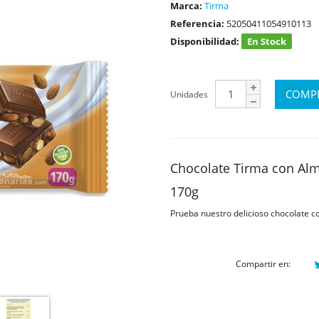
Marca:
Tirma
Referencia:
52050411054910113
Disponibilidad:
En Stock
Unidades
Chocolate Tirma con Alm
170g
Prueba nuestro delicioso chocolate c
Compartir en: