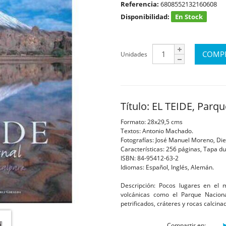
Referencia:
6808552132160608
Disponibilidad:
En Stock
Unidades
Título: EL TEIDE, Parq
Formato: 28x29,5 cms
Textos: Antonio Machado.
Fotografías: José Manuel Moreno, Die
Características: 256 páginas, Tapa du
ISBN: 84-95412-63-2
Idiomas: Español, Inglés, Alemán.
Descripción: Pocos lugares en el 
volcánicas como el Parque Naciona
petrificados, cráteres y rocas calcin
Compartir en: