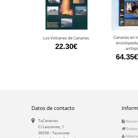
Canarias en 
Los Volcanes de Canarias
enciclopedia
22.30€
archip
64.35€
Datos de contacto
Inform
TuCanarias
Nosotr
C/ Lanzarote, 1
Envíos
38358
-
Tacoronte
Aduan