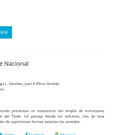
ue Nacional
go L. Sánchez, Juan A.Pérez Giralda.
ra.
mundo presentan un muestrario tan amplio de estructuras
l del Teide. Un paisaje donde los volcanes, ríos de lava
adas de caprichosas formas extasían los sentidos.
Twitter
Facebook
Whatsapp