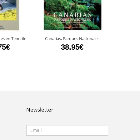
es en Tenerife
Canarias, Parques Nacionales
Fauna de La
75€
38.95€
8
Newsletter