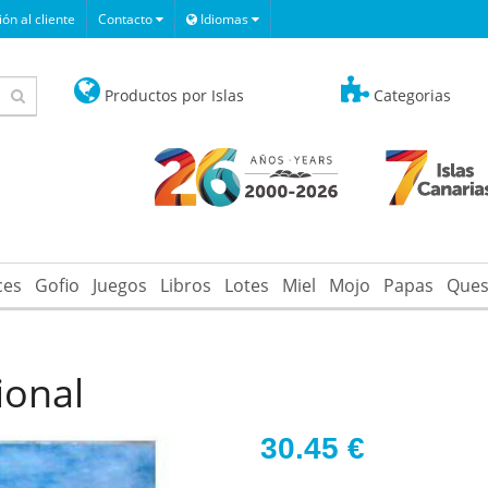
ón al cliente
Contacto
Idiomas
Productos por Islas
Categorias
ces
Gofio
Juegos
Libros
Lotes
Miel
Mojo
Papas
Ques
ional
30.45
€