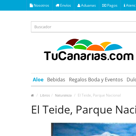
Nosotros
Envíos
Aduanas
Pagos
Atenci
Aloe
Bebidas
Regalos Boda y Eventos
Dul
El Teide, Parque Nacional
Libros
Naturaleza
El Teide, Parque Nac