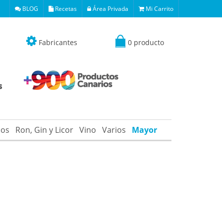
BLOG
Recetas
Área Privada
Mi Carrito
Fabricantes
0 producto
os
Ron, Gin y Licor
Vino
Varios
Mayor