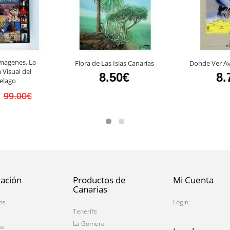
Imagenes. La
Flora de Las Islas Canarias
Donde Ver Av
 Visual del
8.50€
8.
ielago
99.00€
ación
Productos de
Mi Cuenta
Canarias
os
Login
Tenerife
La Gomera
as