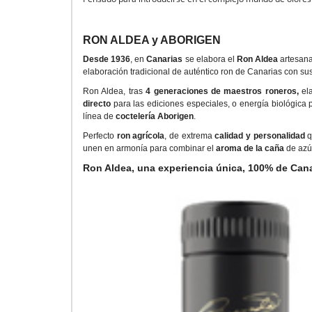
RON ALDEA y ABORIGEN
Desde 1936
, en
Canarias
se elabora el
Ron Aldea
artesan
elaboración tradicional de auténtico ron de Canarias con su
Ron Aldea, tras
4 generaciones de maestros roneros,
el
directo
para las ediciones especiales, o energía biológica 
línea de
coctelería Aborigen
.
Perfecto
ron agrícola
, de extrema
calidad y personalidad
q
unen en armonía para combinar el
aroma de la caña
de azúc
Ron Aldea, una experiencia única, 100% de Canar