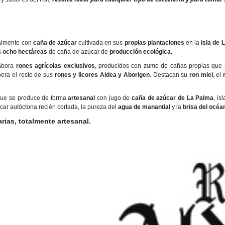
almente con
caña de azúcar
cultivada en sus
propias plantaciones
en la
isla de 
s
ocho hectáreas
de caña de azúcar de
producción ecológica
.
abora
rones agrícolas exclusivos
, producidos con zumo de cañas propias que s
pera el resto de sus
rones y licores Aldea y Aborigen
. Destacan su
ron miel
, el
ue se produce de forma
artesanal
con jugo de
caña de azúcar de La Palma
, is
ar autóctona recién cortada, la pureza del
agua de manantial
y la
brisa del océan
ias, totalmente artesanal.