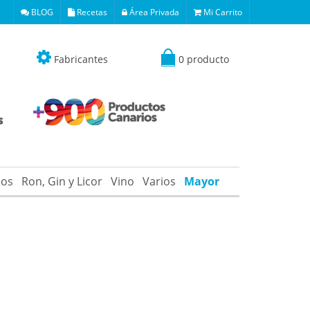
BLOG
Recetas
Área Privada
Mi Carrito
Fabricantes
0 producto
os
Ron, Gin y Licor
Vino
Varios
Mayor