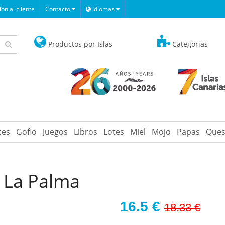
ón al cliente
Contacto
Idiomas
Productos por Islas
Categorias
ces
Gofio
Juegos
Libros
Lotes
Miel
Mojo
Papas
Ques
s La Palma
16.5
€
18.33 €