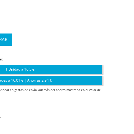
n:
1 Unidad a 16.5 €
ades a 16.01 € | Ahorras 2.94 €
icional en gastos de envío, además del ahorro mostrado en el valor de
s