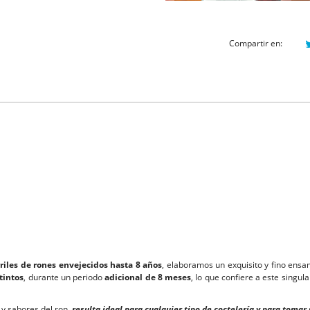
Compartir en:
riles de rones envejecidos hasta 8 años
, elaboramos un exquisito y fino en
tintos
, durante un periodo
adicional de 8 meses
, lo que confiere a este singu
 y sabores del ron,
resulta ideal para cualquier tipo de coctelería y para tomar 