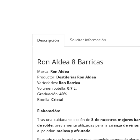
Solicitar información
Descripción
Ron Aldea 8 Barricas
Marca:
Ron Aldea
Productor:
Destilerías Ron Aldea
Variedades:
Ron Barrica
Volumen botella:
0,7 L.
Graduación:
40%
Botella:
Cristal
Elaboración:
Tras una cuidada selección de
8 de nuestros mejores bar
de roble,
previamente utilizadas para la
crianza de vinos 
al paladar,
meloso y afrutado
.
Pensado para introducirse en el complejo mundo de olores