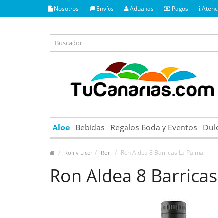
Nosotros
Envíos
Aduanas
Pagos
Atenci
Aloe
Bebidas
Regalos Boda y Eventos
Dul
Ron Aldea 8 Barricas La Palma
Ron y Licor
Ron
Ron Aldea 8 Barrica