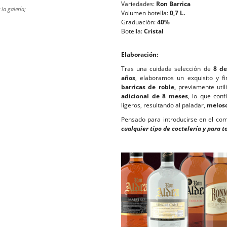
Variedades:
Ron Barrica
la galería;
Volumen botella:
0,7 L.
Graduación:
40%
Botella:
Cristal
Elaboración:
Tras una cuidada selección de
8 de
años
, elaboramos un exquisito y 
barricas de roble,
previamente util
adicional de 8 meses
, lo que con
ligeros, resultando al paladar,
meloso
Pensado para introducirse en el co
cualquier tipo de coctelería y para t