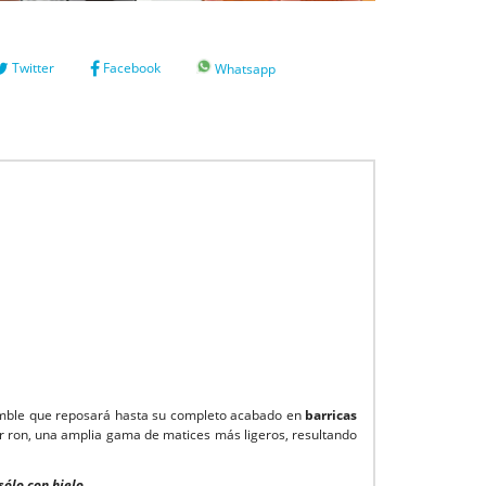
Twitter
Facebook
Whatsapp
samble que reposará hasta su completo acabado en
barricas
lar ron, una amplia gama de matices más ligeros, resultando
sólo con hielo.