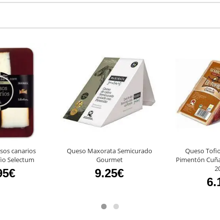
sos canarios
Queso Maxorata Semicurado
Queso Tofi
io Selectum
Gourmet
Pimentón Cuña 
2
95€
9.25€
6.