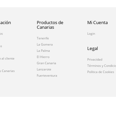
ación
Productos de
Mi Cuenta
Canarias
os
Login
Tenerife
La Gomera
as
Legal
La Palma
El Hierro
 al cliente
Privacidad
Gran Canaria
Términos y Condici
Lanzarote
s Canarias
Política de Cookies
Fuerteventura