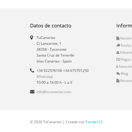
Datos de contacto
Inform
TuCanarias
Nosotr
C/ Lanzarote, 1
Envíos
38358
-
Tacoronte
Aduan
Santa Cruz de Tenerife
Pagos
Islas Canarias
- Spain
Atención
+34 922576106 +34 675701250
Blog
Whatsapp
Receta
10:00 a 16:00 h - L a V
info@tucanarias.com
© 2026 TuCanarias | Creado con
Tienda123