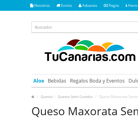
Nosotros
Envíos
Aduanas
Pagos
Atenci
Aloe
Bebidas
Regalos Boda y Eventos
Dul
Queso Maxorata Semi
Quesos
Quesos Semi Curados
Queso Maxorata Se