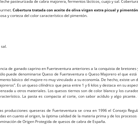
e leche pasteurizada de cabra majorera, fermentos lácticos, cuajo y sal. Cobertur
ourmet.
Cobertura tratada con aceite de oliva virgen extra picual y pimentón
sa y corteza del color característico del pimentón.
sal.
ncia de ganado caprino en Fuerteventura anteriores a la conquista de bretones y
. Sólo puede denominarse Queso de Fuerteventura o Queso Majorero el que está
mento básico del majore-ro muy vinculado a su economía. De hecho, existe un dic
eros”. Es un queso cilíndrico que pesa entre 1 y 6 kilos y destaca en su aspecto
enzada u otros materiales. Los quesos tiernos son de color blanco y los curado
aracterístico. La pasta es compacta al corte, con sabor acídulo y algo picant
 las producciones queseras de Fuerteventura se crea en 1996 el Consejo Reg
idas en cuanto al origen, la óptima calidad de la materia prima y de los proceso
ominación de Origen Protegida de quesos de cabra de España.