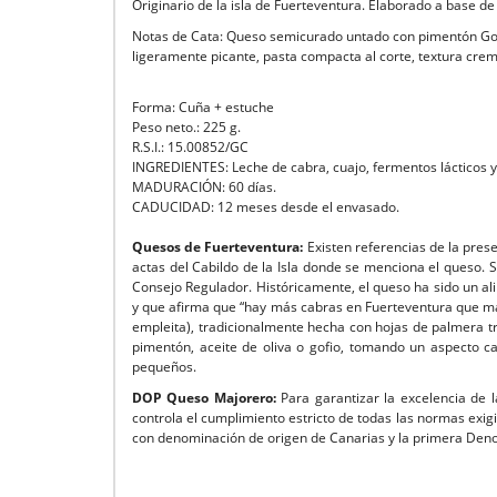
Originario de la isla de Fuerteventura. Elaborado a base d
Notas de Cata: Queso semicurado untado con pimentón G
ligeramente picante, pasta compacta al corte, textura cremo
Forma: Cuña + estuche
Peso neto.: 225 g.
R.S.I.: 15.00852/GC
INGREDIENTES: Leche de cabra, cuajo, fermentos lácticos y 
MADURACIÓN: 60 días.
CADUCIDAD: 12 meses desde el envasado.
Quesos de Fuerteventura:
Existen referencias de la prese
actas del Cabildo de la Isla donde se menciona el queso
Consejo Regulador. Históricamente, el queso ha sido un ali
y que afirma que “hay más cabras en Fuerteventura que major
empleita), tradicionalmente hecha con hojas de palmera tr
pimentón, aceite de oliva o gofio, tomando un aspecto c
pequeños.
DOP Queso Majorero:
Para garantizar la excelencia de
controla el cumplimiento estricto de todas las normas exig
con denominación de origen de Canarias y la primera Den