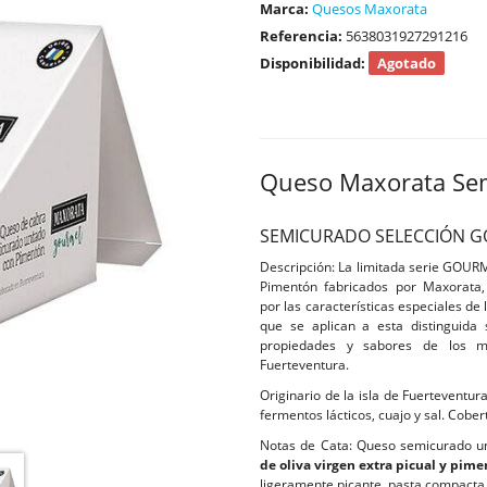
Marca:
Quesos Maxorata
Referencia:
5638031927291216
Disponibilidad:
Agotado
Queso Maxorata Se
SEMICURADO SELECCIÓN G
Descripción: La limitada serie GOUR
Pimentón fabricados por Maxorata,
por las características especiales de
que se aplican a esta distinguida
propiedades y sabores de los m
Fuerteventura.
Originario de la isla de Fuerteventu
fermentos lácticos, cuajo y sal. Cobe
Notas de Cata: Queso semicurado 
de oliva virgen extra picual y pim
ligeramente picante, pasta compacta a