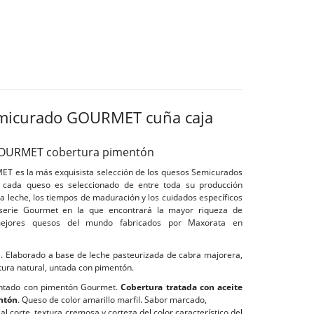
micurado GOURMET cuña caja
OURMET cobertura pimentón
MET es la más exquisista selección de los quesos Semicurados
 cada queso es seleccionado de entre toda su producción
 la leche, los tiempos de maduración y los cuidados específicos
 serie Gourmet en la que encontrará la mayor riqueza de
ejores quesos del mundo fabricados por Maxorata en
ra. Elaborado a base de leche pasteurizada de cabra majorera,
rtura natural, untada con pimentón.
untado con pimentón Gourmet.
Cobertura tratada con aceite
entón
. Queso de color amarillo marfil. Sabor marcado,
l corte, textura cremosa y corteza del color característico del