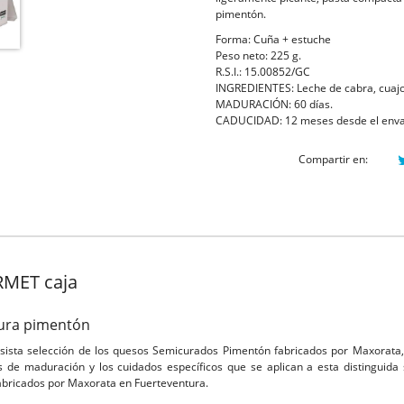
pimentón.
Forma: Cuña + estuche
Peso neto: 225 g.
R.S.I.: 15.00852/GC
INGREDIENTES: Leche de cabra, cuajo,
MADURACIÓN: 60 días.
CADUCIDAD: 12 meses desde el env
Compartir en:
MET caja
ra pimentón
ista selección de los quesos Semicurados Pimentón fabricados por Maxorata,
pos de maduración y los cuidados específicos que se aplican a esta distingui
abricados por Maxorata en Fuerteventura.