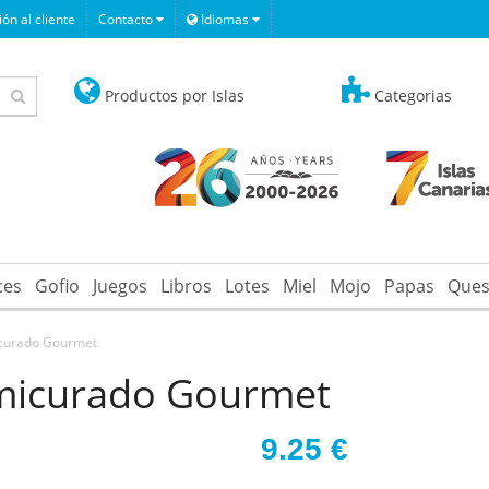
ón al cliente
Contacto
Idiomas
Productos por Islas
Categorias
ces
Gofio
Juegos
Libros
Lotes
Miel
Mojo
Papas
Ques
curado Gourmet
micurado Gourmet
9.25
€