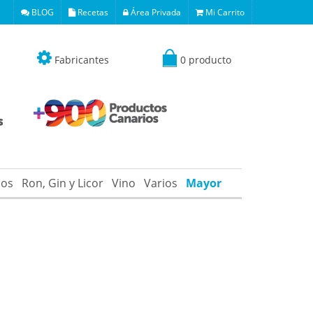
BLOG
Recetas
Área Privada
Mi Carrito
Fabricantes
0 producto
os
Ron, Gin y Licor
Vino
Varios
Mayor