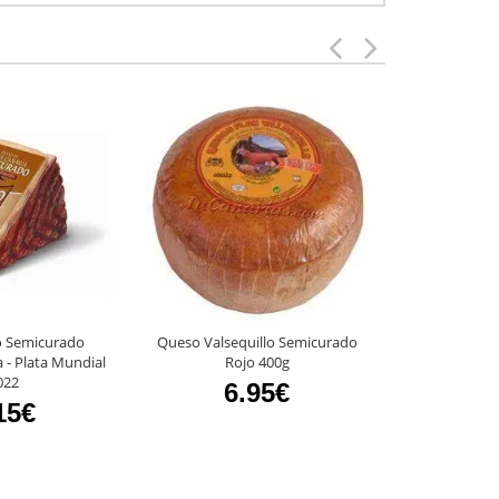
o Semicurado
Queso Valsequillo Semicurado
Queso Beni
- Plata Mundial
Rojo 400g
Ahumado 600
022
6.95€
15
15€