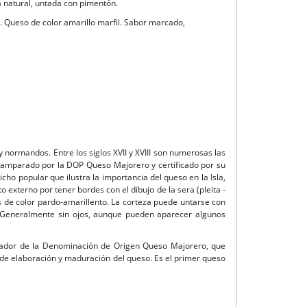
a natural, untada con pimentón.
. Queso de color amarillo marfil. Sabor marcado,
 normandos. Entre los siglos XVII y XVIII son numerosas las
 amparado por la DOP Queso Majorero y certificado por su
ho popular que ilustra la importancia del queso en la Isla,
 externo por tener bordes con el dibujo de la sera (pleita -
s de color pardo-amarillento. La corteza puede untarse con
e. Generalmente sin ojos, aunque pueden aparecer algunos
ulador de la Denominación de Origen Queso Majorero, que
s de elaboración y maduración del queso. Es el primer queso