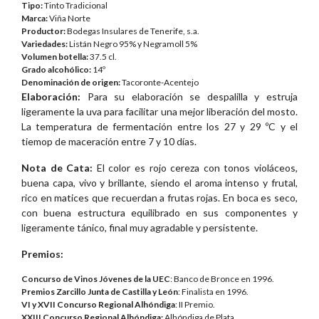
Tipo:
Tinto Tradicional
Marca:
Viña Norte
Productor:
Bodegas Insulares de Tenerife, s.a.
Variedades:
Listán Negro 95% y Negramoll 5%
Volumen botella
:
37.5 cl.
Grado alcohólico:
14º
Denominación de orige
n:
Tacoronte-Acentejo
Elaboración:
Para su elaboración se despalilla y estruja
ligeramente la uva para facilitar una mejor liberación del mosto.
La temperatura de fermentación entre los 27 y 29 ºC y el
tiemop de maceración entre 7 y 10 días.
Nota de Cata:
El color es rojo cereza con tonos violáceos,
buena capa, vivo y brillante, siendo el aroma intenso y frutal,
rico en matices que recuerdan a frutas rojas. En boca es seco,
con buena estructura equilibrado en sus componentes y
ligeramente tánico, final muy agradable y persistente.
Premios:
Concurso de Vinos Jóvenes de la UEC
: Banco de Bronce en 1996.
Premios Zarcillo Junta de Castilla y León
: Finalista en 1996.
VI y XVII Concurso Regional Alhóndiga
: II Premio.
XXIII Concurso Regional Alhóndiga:
Alhóndiga de Plata