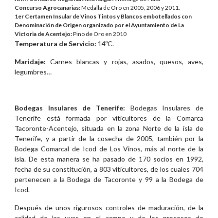
Concurso Agrocanarias:
Medalla de Oro en 2005, 2006 y 2011.
1er Certamen Insular de Vinos Tintos y Blancos embotellados con
Denominación de Origen organizado por el Ayuntamiento de La
Victoria de Acentejo:
Pino de Oro en 2010
Temperatura de Servicio:
14ºC.
Maridaje:
Carnes blancas y rojas, asados, quesos, aves,
legumbres…
Bodegas Insulares de Tenerife:
Bodegas Insulares de
Tenerife está formada por viticultores de la Comarca
Tacoronte-Acentejo, situada en la zona Norte de la isla de
Tenerife, y a partir de la cosecha de 2005, también por la
Bodega Comarcal de Icod de Los Vinos, más al norte de la
isla. De esta manera se ha pasado de 170 socios en 1992,
fecha de su constitución, a 803 viticultores, de los cuales 704
pertenecen a la Bodega de Tacoronte y 99 a la Bodega de
Icod.
Después de unos rigurosos controles de maduración, de la
calidad de las uvas en el campo y de los procesos de