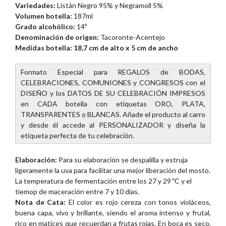
Variedades:
Listán Negro 95% y Negramoll 5%
Volumen botella
:
187ml
Grado alcohólico:
14º
Denominación de orige
n:
Tacoronte-Acentejo
Medidas botella: 18,7 cm de alto x 5 cm de ancho
Formato Especial para REGALOS de BODAS,
CELEBRACIONES, COMUNIONES y CONGRESOS con el
DISEÑO y los DATOS DE SU CELEBRACIÓN IMPRESOS
en CADA botella con etiquetas ORO, PLATA,
TRANSPARENTES o BLANCAS. Añade el producto al carro
y desde él accede al PERSONALIZADOR y diseña la
etiqueta perfecta de tu celebración.
Elaboración:
Para su elaboración se despalilla y estruja
ligeramente la uva para facilitar una mejor liberación del mosto.
La temperatura de fermentación entre los 27 y 29 ºC y el
tiemop de maceración entre 7 y 10 días.
Nota de Cata:
El color es rojo cereza con tonos violáceos,
buena capa, vivo y brillante, siendo el aroma intenso y frutal,
rico en matices que recuerdan a frutas rojas. En boca es seco,