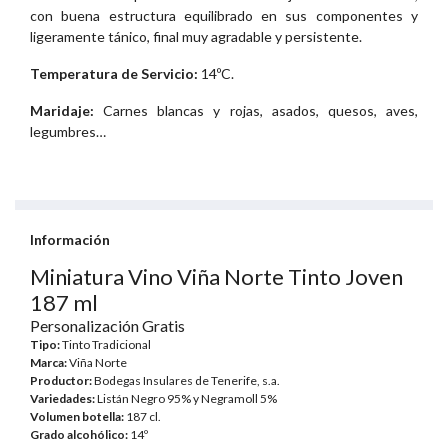
con buena estructura equilibrado en sus componentes y
ligeramente tánico, final muy agradable y persistente.
Temperatura de Servicio:
14ºC.
Maridaje:
Carnes blancas y rojas, asados, quesos, aves,
legumbres…
Información
Miniatura Vino Viña Norte Tinto Joven
187 ml
Personalización Gratis
Tipo:
Tinto Tradicional
Marca:
Viña Norte
Productor:
Bodegas Insulares de Tenerife, s.a.
Variedades:
Listán Negro 95% y Negramoll 5%
Volumen botella
:
187 cl.
Grado alcohólico:
14º