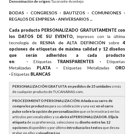
Denominación de orige
n:
Tacoronte-Acentejo
BODAS · CONGRESOS · BAUTIZOS · COMUNIONES ·
REGALOS DE EMPRESA · ANIVERSARIOS ...
Cada producto PERSONALIZADO GRATUITAMENTE con
los DATOS DE SU EVENTO,
impresos con la última
tecnología de
RESINA de ALTA DEFINICIÓN
sobre
4
opciones de etiquetas de máxima calidad y 12 diseños
que serán
adheridos a cada producto
en
:
·
Etiquetas
TRANSPARENTES ·
Etiquetas
Metalizadas
PLATA ·
Etiquetas Metalizadas
ORO
·
Etiquetas
BLANCAS
PERSONALIZACIÓN GRATUITA en pedidos de 25 unidades
o más
de cualquier producto de TUCANARIAS.com.
PROCEDIMIENTO PERSONALIZACIÓN: Añada a su carro de
compra los productos
para su celebración y una vez
en el carro
pulse sobre la opción de personalización
que se le mostrará en los
artículos personalizables y se
abrirá el PERSONALIZADOR. E
lija la
etiqueta
de su preferencia, seleccione su
diseño entre las 12
opciones
disponibles y por último
introduzca los textos
que desea
grabar en ellas y
visualizará su