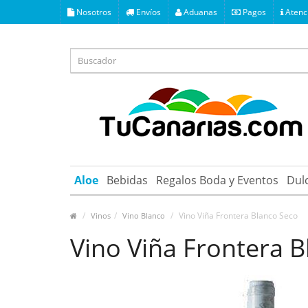
Nosotros
Envíos
Aduanas
Pagos
Atenci
Aloe
Bebidas
Regalos Boda y Eventos
Dul
Vino Viña Frontera Blanco Seco
Vinos
Vino Blanco
Vino Viña Frontera 