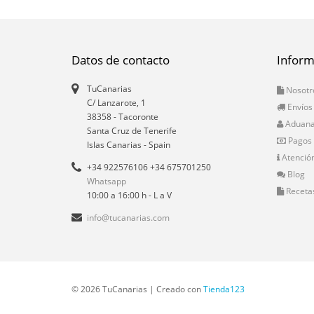
Datos de contacto
Inform
TuCanarias
Nosotr
C/ Lanzarote, 1
Envíos
38358
-
Tacoronte
Aduan
Santa Cruz de Tenerife
Pagos
Islas Canarias
- Spain
Atención
+34 922576106 +34 675701250
Blog
Whatsapp
Receta
10:00 a 16:00 h - L a V
info@tucanarias.com
© 2026 TuCanarias | Creado con
Tienda123