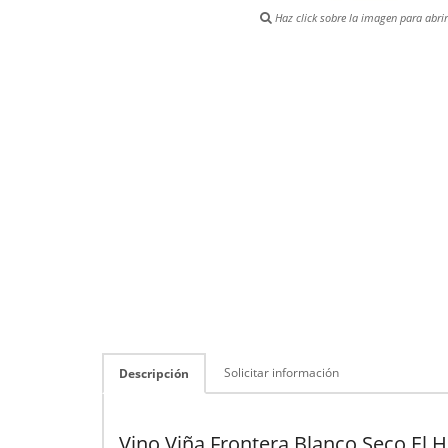
Haz click sobre la imagen para abrir 
Solicitar información
Descripción
Vino Viña Frontera Blanco Seco El H