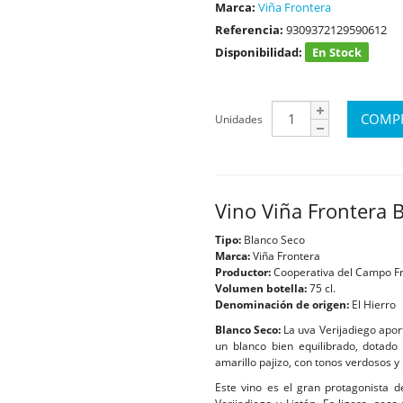
Marca:
Viña Frontera
Referencia:
9309372129590612
Disponibilidad:
En Stock
Unidades
Vino Viña Frontera 
Tipo:
Blanco Seco
Marca:
Viña Frontera
Productor:
Cooperativa del Campo F
Volumen botella
:
75 cl.
Denominación de orige
n:
El Hierro
Blanco Seco:
La uva Verijadiego apor
un blanco bien equilibrado, dotado 
amarillo pajizo, con tonos verdosos y 
Este vino es el gran protagonista d