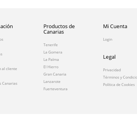
ación
Productos de
Mi Cuenta
Canarias
os
Login
Tenerife
La Gomera
as
Legal
La Palma
El Hierro
 al cliente
Privacidad
Gran Canaria
Términos y Condici
Lanzarote
s Canarias
Política de Cookies
Fuerteventura