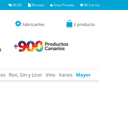
BLOG
Recetas
Área Privada
Mi Carrito
Fabricantes
0 producto
os
Ron, Gin y Licor
Vino
Varios
Mayor