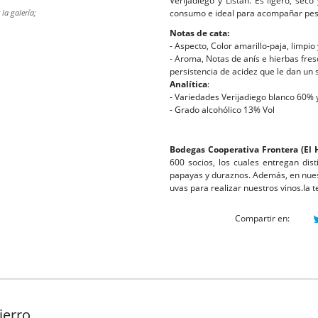
Verijadiego y Listán. Es ligero, seco
la galería;
consumo e ideal para acompañar pes
Notas de cata:
- Aspecto, Color amarillo-paja, limpio y
- Aroma, Notas de anís e hierbas fres
persistencia de acidez que le dan un 
Analítica
:
- Variedades Verijadiego blanco 60% 
- Grado alcohólico 13% Vol
Bodegas Cooperativa Frontera
(El 
600 socios, los cuales entregan dist
papayas y duraznos. Además, en nues
uvas para realizar nuestros vinos.la 
Compartir en:
ierro