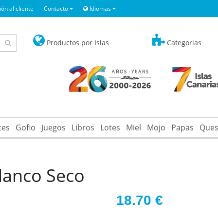
ón al cliente
Contacto
Idiomas
Productos por Islas
Categorias
ces
Gofio
Juegos
Libros
Lotes
Miel
Mojo
Papas
Ques
Blanco Seco
18.70
€