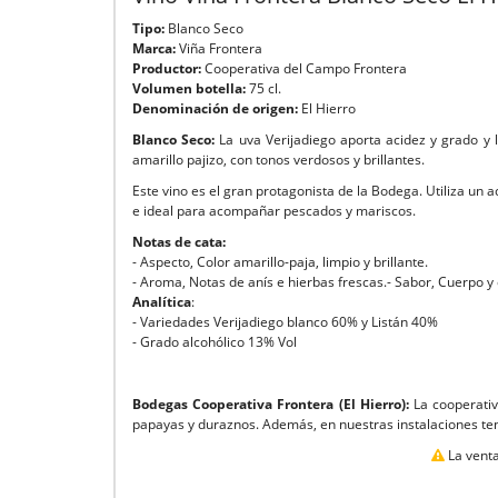
Tipo:
Blanco Seco
Marca:
Viña Frontera
Productor:
Cooperativa del Campo Frontera
Volumen botella
:
75 cl.
Denominación de orige
n:
El Hierro
Blanco Seco:
La uva Verijadiego aporta acidez y grado y 
amarillo pajizo, con tonos verdosos y brillantes.
Este vino es el gran protagonista de la Bodega. Utiliza un 
e ideal para acompañar pescados y mariscos.
Notas de cata:
- Aspecto, Color amarillo-paja, limpio y brillante.
- Aroma, Notas de anís e hierbas frescas.- Sabor, Cuerpo y 
Analítica
:
- Variedades Verijadiego blanco 60% y Listán 40%
- Grado alcohólico 13% Vol
Bodegas Cooperativa Frontera
(El Hierro):
La cooperativ
papayas y duraznos. Además, en nuestras instalaciones ten
La venta