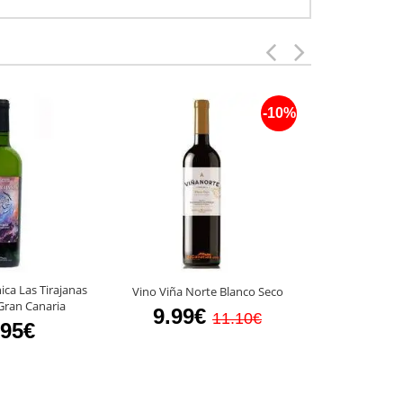
-10%
ica Las Tirajanas
Licor Mistel
Vino Viña Norte Blanco Seco
Gran Canaria
Masape
9.99€
11.10€
.95€
7.6