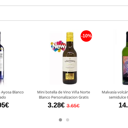
-10%
 Ayosa Blanco
Mini botella de Vino Viña Norte
Malvasía volcán
tado
Blanco Personalizacion Gratis
semidulce 
95€
3.28€
14
3.65€