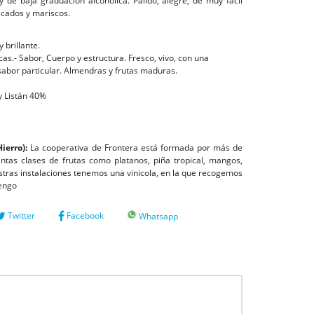
 y de baja graduación alcohólica. Pálido, alegre, de muy fácil
cados y mariscos.
 brillante.
cas.- Sabor, Cuerpo y estructura. Fresco, vivo, con una
sabor particular. Almendras y frutas maduras.
y Listán 40%
Hierro):
La cooperativa de Frontera está formada por más de
intas clases de frutas como platanos, piña tropical, mangos,
tras instalaciones tenemos una vinicola, en la que recogemos
tengo
Twitter
Facebook
Whatsapp